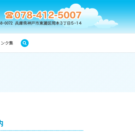
リンク集
search
内