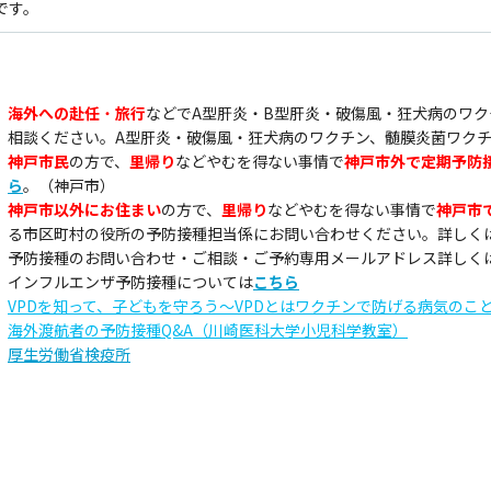
です。
海外への赴任
・
旅行
などでA型肝炎・B型肝炎・破傷風・狂犬病のワ
相談ください。A型肝炎・破傷風・狂犬病のワクチン、髄膜炎菌ワクチ
神戸市民
の方で、
里帰り
などやむを得ない事情で
神戸市外
で定期予防
ら
。（神戸市）
神戸市以外
にお住まい
の方で、
里帰り
などやむを得ない事情で
神戸市
る市区町村の役所の予防接種担当係にお問い合わせください。詳しく
予防接種のお問い合わせ・ご相談・ご予約専用メールアドレス詳しく
インフルエンザ予防接種については
こちら
VPDを知って、子どもを守ろう～VPDとはワクチンで防げる病気のこ
海外渡航者の予防接種Q&A（川崎医科大学小児科学教室）
厚生労働省検疫所