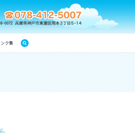
リンク集
search
会）