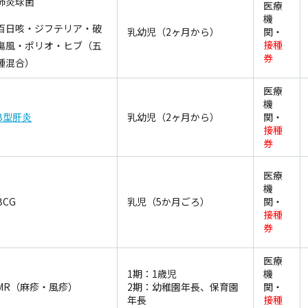
肺炎球菌
医療
機
百日咳・ジフテリア・破
乳幼児（2ヶ月から）
関・
接種
傷風・ポリオ・ヒブ（五
券
種混合）
医療
機
B型肝炎
乳幼児（2ヶ月から）
関・
接種
券
医療
機
BCG
乳児（5か月ごろ）
関・
接種
券
医療
1期：1歳児
機
MR（麻疹・風疹）
2期：幼稚園年長、保育園
関・
年長
接種