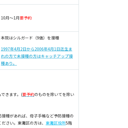
10月～1月
要予約
本院はシルガード（9価）を接種
1997年4月2日から2006年4月1日迄生ま
れの方で未接種の方はキャッチアップ接
種あり。
できます。(
要予約
のものを除いてを除い
防接種があれば、母子手帳など予防接種の
ください。東灘区の方は、
東灘区役所
5階