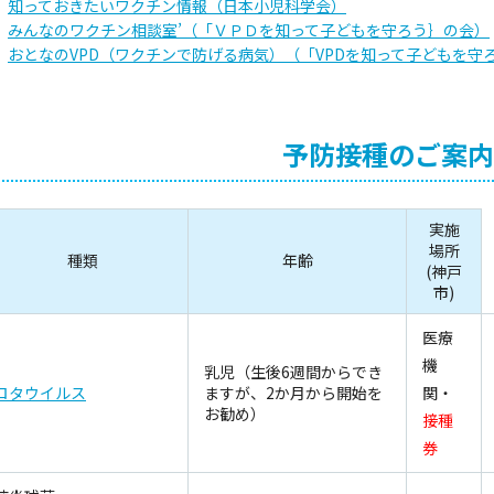
知っておきたいワクチン情報（日本小児科学会）
みんなのワクチン相談室’（「ＶＰＤを知って子どもを守ろう｝の会）
おとなのVPD（ワクチンで防げる病気）（「VPDを知って子どもを守
予防接種のご案内
実施
場所
種類
年齢
(神戸
市)
医療
機
乳児（生後6週間からでき
ロタウイルス
ますが、2か月から開始を
関・
お勧め）
接種
券