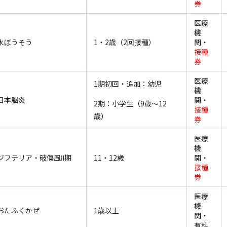
券
医療
機
水ぼうそう
1・2歳（2回接種）
関・
接種
券
医療
1期初回・追加：幼児
機
日本脳炎
関・
2期：小学生（9歳～12
接種
歳）
券
医療
機
ジフテリア・破傷風Ⅱ期
11・12歳
関・
接種
券
医療
機
おたふくかぜ
1歳以上
関・
有料