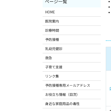
HOME
医院案内
診療時間
予防接種
乳幼児健診
救急
子育て支援
リンク集
予防接種専用メールアドレス
お役立ち情報（目次）
身近な家庭用品の毒性