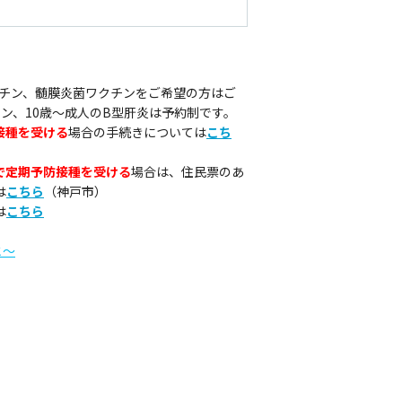
クチン、髄膜炎菌ワクチンをご希望の方はご
ン、10歳～成人のB型肝炎は予約制です。
接種を受ける
場合の手続きについては
こち
で定期予防接種を受ける
場合は、住民票のあ
は
こちら
（神戸市）
は
こちら
と～