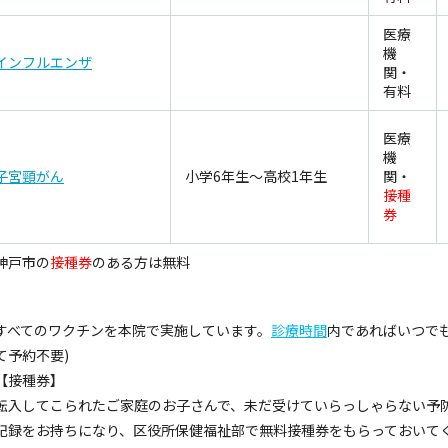
医療
機
インフルエンザ
関・
有料
医療
機
子宮頸がん
小学6年生～高校1年生
関・
接種
券
神戸市の
接種券
のある方は無料
すべてのワクチンを本院で実施しています。
診療時間
内であればいつでも
て予約不要)
【接種券】
転入してこられたご家庭のお子さんで、未だ受けていらっしゃらない予
記録をお持ちになり、区役所保健福祉部で無料接種券をもらっておいて