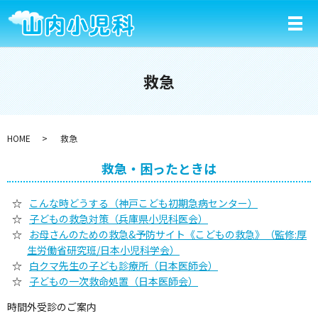
メ
救急
HOME
救急
救急・困ったときは
こんな時どうする（神戸こども初期急病センター）
子どもの救急対策（兵庫県小児科医会）
お母さんのための救急&予防サイト《こどもの救急》（監修:厚
生労働省研究班/日本小児科学会）
白クマ先生の子ども診療所（日本医師会）
子どもの一次救命処置（日本医師会）
時間外受診のご案内